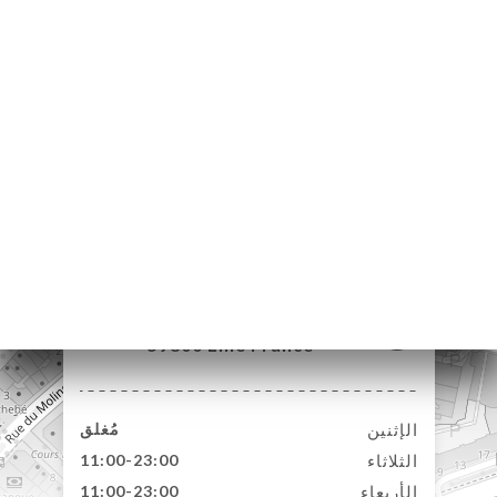
126 Rue du Molinel
59800 Lille France
الإثنين
مُغلق
الثلاثاء
11:00-23:00
الأربعاء
11:00-23:00