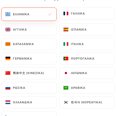
EL
ΜΕΝΟΎ
ΓΑΛΛΙΚΆ
ΓΑΛΛΙΚΆ
ΕΛΛΗΝΙΚΆ
ΕΛΛΗΝΙΚΆ
ΑΓΓΛΙΚΆ
ΑΓΓΛΙΚΆ
ΙΣΠΑΝΙΚΆ
ΙΣΠΑΝΙΚΆ
ΚΑΤΑΛΑΝΙΚΆ
ΚΑΤΑΛΑΝΙΚΆ
ΙΤΑΛΙΚΆ
ΙΤΑΛΙΚΆ
/
ΑΡΧΙΚΉ
ΕΠΑΦΉ
Επαφή
ΓΕΡΜΑΝΙΚΆ
ΓΕΡΜΑΝΙΚΆ
ΠΟΡΤΟΓΑΛΙΚΆ
ΠΟΡΤΟΓΑΛΙΚΆ
简体中文 (ΚΙΝΈΖΙΚΑ)
简体中文 (ΚΙΝΈΖΙΚΑ)
ΙΑΠΩΝΙΚΆ
ΙΑΠΩΝΙΚΆ
ΡΩΣΙΚΆ
ΡΩΣΙΚΆ
ΑΡΑΒΙΚΆ
ΑΡΑΒΙΚΆ
한국어 (ΚΟΡΕΆΤΙΚΑ)
한국어 (ΚΟΡΕΆΤΙΚΑ)
ΟΛΛΑΝΔΙΚΆ
ΟΛΛΑΝΔΙΚΆ
Bistrot Tao