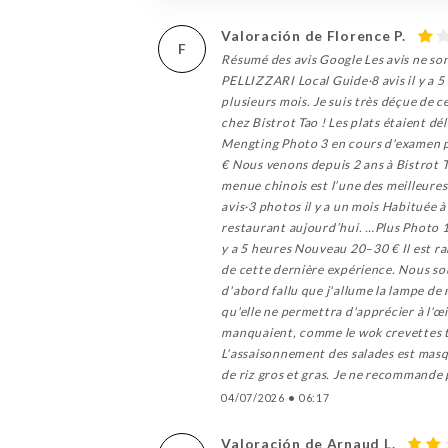
Valoración de Florence P.
F
Résumé des avis Google Les avis ne son
PELLIZZARI Local Guide·8 avis il y a 5
plusieurs mois. Je suis très déçue de c
chez Bistrot Tao ! Les plats étaient d
Mengting Photo 3 en cours d'examen pa
€ Nous venons depuis 2 ans à Bistrot Ta
menue chinois est l’une des meilleures
avis·3 photos il y a un mois Habituée à
restaurant aujourd’hui. …Plus Photo 1
y a 5 heures Nouveau 20–30 € Il est rar
de cette dernière expérience. Nous sou
d'abord fallu que j'allume la lampe de
qu'elle ne permettra d'apprécier à l'œi
manquaient, comme le wok crevettes tha
L'assaisonnement des salades est masq
de riz gros et gras. Je ne recommande 
04/07/2026
•
06:17
Valoración de Arnaud L.