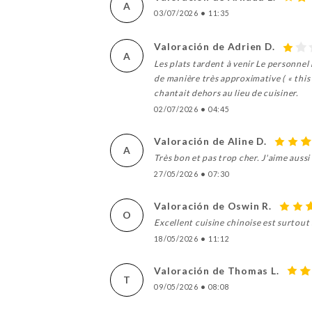
A
03/07/2026
•
11:35
Valoración de Adrien D.
A
Les plats tardent à venir Le personnel
de manière très approximative ( « this
chantait dehors au lieu de cuisiner.
02/07/2026
•
04:45
Valoración de Aline D.
A
Très bon et pas trop cher. J'aime aussi
27/05/2026
•
07:30
Valoración de Oswin R.
O
Excellent cuisine chinoise est surtout
18/05/2026
•
11:12
Valoración de Thomas L.
T
09/05/2026
•
08:08