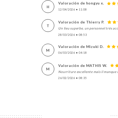
Valoración de hongyu x.
H
12/04/2026
•
11:08
Valoración de Thierry P.
T
Un lieu superbe, un personnel très accu
28/03/2026
•
08:53
Valoración de Mizuki D.
M
06/03/2026
•
04:18
Valoración de MATHIS W.
M
Nourriture excellente mais il manque 
26/02/2026
•
08:35