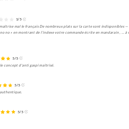
1/5
 maîtrise mal le français De nombreux plats sur la carte sont indisponibles —
 no no » en montrant de l’indexe votre commande écrite en mandarain , … à v
5/5
 le concept d'anti gaspi maîtrisé.
5/5
 authentique.
5/5