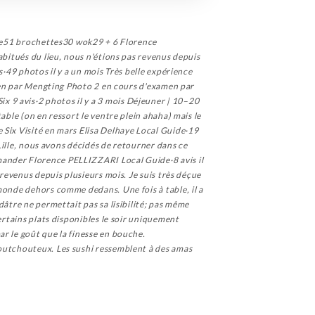
vice51 brochettes30 wok29 + 6 Florence
abitués du lieu, nous n'étions pas revenus depuis
s·49 photos il y a un mois Très belle expérience
xamen par Mengting Photo 2 en cours d'examen par
 9 avis·2 photos il y a 3 mois Déjeuner | 10–20
able (on en ressort le ventre plein ahaha) mais le
 Six Visité en mars Elisa Delhaye Local Guide·19
 Lille, nous avons décidés de retourner dans ce
mander Florence PELLIZZARI Local Guide·8 avis il
 revenus depuis plusieurs mois. Je suis très déçue
monde dehors comme dedans. Une fois à table, il a
dâtre ne permettait pas sa lisibilité; pas même
ertains plats disponibles le soir uniquement
r le goût que la finesse en bouche.
aoutchouteux. Les sushi ressemblent à des amas