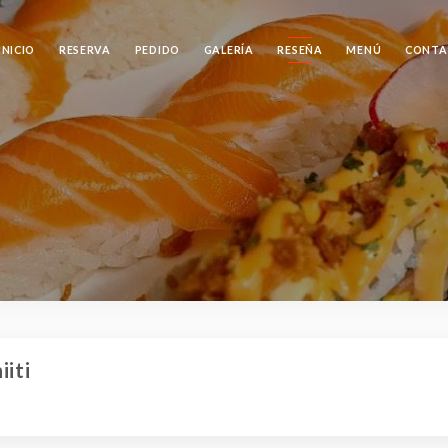
INICIO
RESERVA
PEDIDO
GALERÍA
RESEÑA
MENÚ
CONTA
iiti