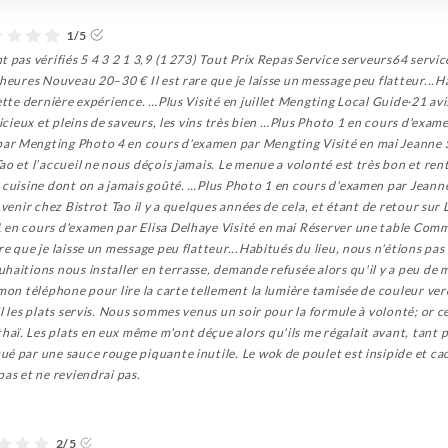
1/5
t pas vérifiés 5 4 3 2 1 3,9 (1 273) Tout Prix Repas Service serveurs64 ser
 heures Nouveau 20–30 € Il est rare que je laisse un message peu flatteur...H
ette dernière expérience. …Plus Visité en juillet Mengting Local Guide·21 avi
élicieux et pleins de saveurs, les vins très bien …Plus Photo 1 en cours d'e
r Mengting Photo 4 en cours d'examen par Mengting Visité en mai Jeanne Six
o et l’accueil ne nous déçois jamais. Le menue a volonté est très bon et rent
 cuisine dont on a jamais goûté. …Plus Photo 1 en cours d'examen par Jeanne
 venir chez Bistrot Tao il y a quelques années de cela, et étant de retour sur
 en cours d'examen par Elisa Delhaye Visité en mai Réserver une table Com
e que je laisse un message peu flatteur...Habitués du lieu, nous n'étions pas
haitions nous installer en terrasse, demande refusée alors qu'il y a peu de 
 mon téléphone pour lire la carte tellement la lumière tamisée de couleur ver
l les plats servis. Nous sommes venus un soir pour la formule à volonté; or c
ï. Les plats en eux même m'ont déçue alors qu'ils me régalait avant, tant pa
ué par une sauce rouge piquante inutile. Le wok de poulet est insipide et c
pas et ne reviendrai pas.
2/5