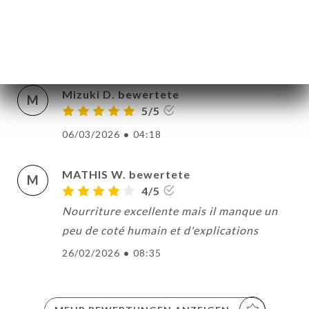
et des produits vous donne envie de
revenir.
28/03/2026
•
08:53
Mizuki D. bewertete
M
5/5
06/03/2026
•
04:18
MATHIS W. bewertete
M
4/5
Nourriture excellente mais il manque un
peu de coté humain et d'explications
26/02/2026
•
08:35