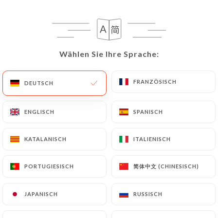
Bistrot Tao ! Les plats étaient délicieux et
pleins de saveurs, les vins très bien …Plus
Photo 1 en cours d'examen par Mengting
Photo 2 en cours d'examen par Mengting
Wählen Sie Ihre Sprache:
Wählen Sie Ihre Sprache:
Photo 3 en cours d'examen par Mengting
Photo 4 en cours d'examen par Mengting
FRANZÖSISCH
FRANZÖSISCH
DEUTSCH
DEUTSCH
Visité en mai Jeanne Six 9 avis·2 photos il
y a 3 mois Déjeuner | 10–20 € Nous
ENGLISCH
ENGLISCH
SPANISCH
SPANISCH
venons depuis 2 ans à Bistrot Tao et
l’accueil ne nous déçois jamais. Le menue a
KATALANISCH
KATALANISCH
ITALIENISCH
ITALIENISCH
volonté est très bon et rentable (on en
ressort le ventre plein ahaha) mais le
简体中文 (CHINESISCH)
简体中文 (CHINESISCH)
PORTUGIESISCH
PORTUGIESISCH
menue chinois est l’une des meilleures
cuisine dont on a jamais goûté. …Plus
JAPANISCH
JAPANISCH
RUSSISCH
RUSSISCH
Photo 1 en cours d'examen par Jeanne Six
Visité en mars Elisa Delhaye Local