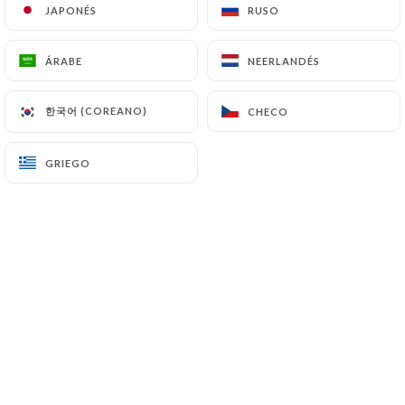
JAPONÉS
JAPONÉS
RUSO
RUSO
ÁRABE
ÁRABE
NEERLANDÉS
NEERLANDÉS
한국어 (COREANO)
한국어 (COREANO)
CHECO
CHECO
GRIEGO
GRIEGO