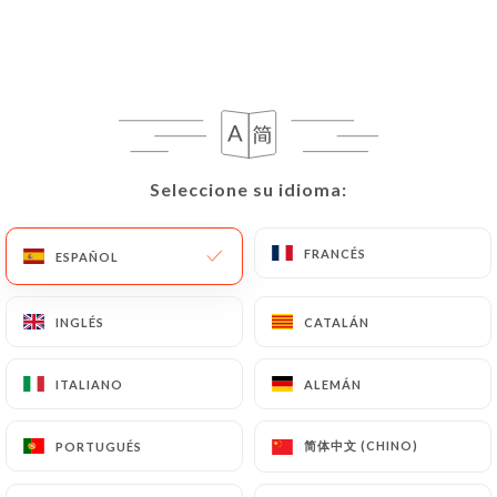
Seleccione su idioma:
Seleccione su idioma:
FRANCÉS
FRANCÉS
ESPAÑOL
ESPAÑOL
INGLÉS
INGLÉS
CATALÁN
CATALÁN
ITALIANO
ITALIANO
ALEMÁN
ALEMÁN
简体中文 (CHINO)
简体中文 (CHINO)
PORTUGUÉS
PORTUGUÉS