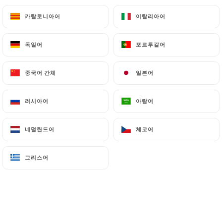
15.00€
카탈로니아어
카탈로니아어
이탈리아어
이탈리아어
PK7. Poké Bowl thon grillée
독일어
독일어
포르투갈어
포르투갈어
15.00€
PK8. Poké Bowl végétarien
중국어 간체
중국어 간체
일본어
일본어
15.00€
러시아어
러시아어
아랍어
아랍어
네덜란드어
네덜란드어
체코어
체코어
MENU SUSHI - MAKI - SASHIMI
그리스어
그리스어
1 Soupe miso, 1 salade choux
A1