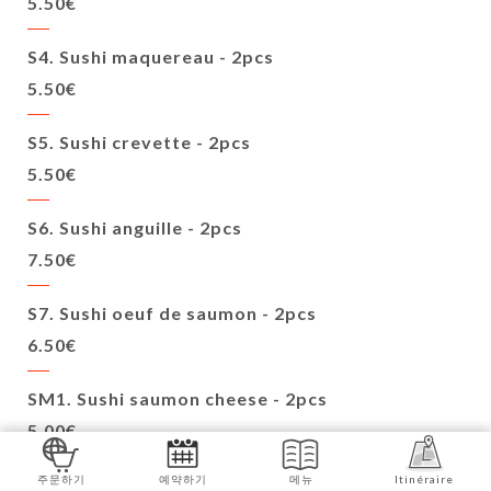
5.50€
S4. Sushi maquereau - 2pcs
5.50€
S5. Sushi crevette - 2pcs
5.50€
S6. Sushi anguille - 2pcs
7.50€
S7. Sushi oeuf de saumon - 2pcs
6.50€
SM1. Sushi saumon cheese - 2pcs
5.00€
주문하기
예약하기
메뉴
Itinéraire
SM2. Sushi saumon épicé - 2pcs