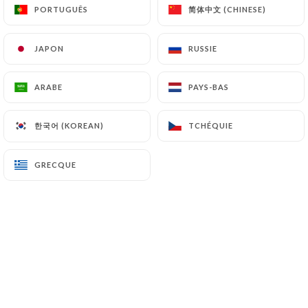
简体中文 (CHINESE)
简体中文 (CHINESE)
PORTUGUÊS
PORTUGUÊS
JAPON
JAPON
RUSSIE
RUSSIE
BISTROT TAO
ARABE
ARABE
PAYS-BAS
PAYS-BAS
Vous propose un choix de 30 bières - 15
한국어 (KOREAN)
한국어 (KOREAN)
TCHÉQUIE
TCHÉQUIE
cocktails
GRECQUE
GRECQUE
Venez entre amis!
Le concept du Bistrot Tao!
Le Bistrot Tao - un tout nouveau